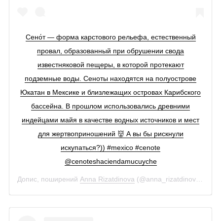
Сено́т — форма карстового рельефа, естественный
провал, образованный при обрушении свода
известняковой пещеры, в которой протекают
подземные воды. Сеноты находятся на полуострове
Юкатан в Мексике и близлежащих островах Карибского
бассейна. В прошлом использовались древними
индейцами майя в качестве водных источников и мест
для жертвоприношений 👹 А вы бы рискнули
искупаться?)) #mexico #cenote
@cenoteshaciendamucuyche
Допис, поширений
Anna Rizatdinova
(@anna_rizatdinova)
13 Кв