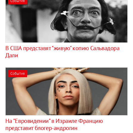
События
В США представят "живую" копию Сальвадора
Дали
События
На "Евровидении" в Израиле Францию
представит блогер-андрогин