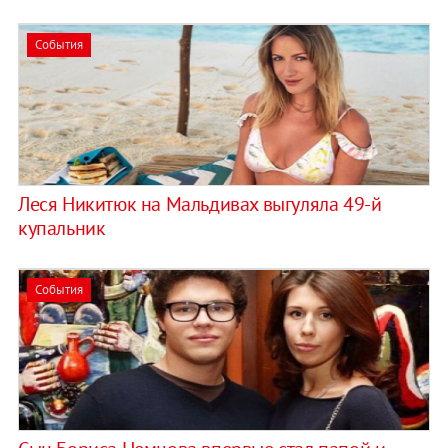
События
Леся Никитюк на Мальдивах выгуляла 49-й
купальник
События