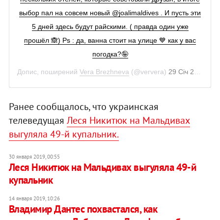
выбор пал на совсем новый @joalimaldives . И пусть эти
5 дней здесь будут райскими. ( правда один уже
прошёл 🙈) Ps : да, ванна стоит на улице 💙 как у вас
погодка?🤪
Допис, поширений
Vera Brezhneva
(@ververa)
29 Січ 2019 р. о 7:06 PST
Ранее сообщалось, что украинская
телеведущая
Леся Никитюк на Мальдивах
выгуляла 49-й купальник.
30 января 2019, 00:55
Леся Никитюк на Мальдивах выгуляла 49-й
купальник
14 января 2019, 10:26
Владимир Дантес похвастался, как