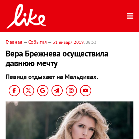
Главная
—
События
—
31 января 2019
, 08:33
Вера Брежнева осуществила
давнюю мечту
Певица отдыхает на Мальдивах.