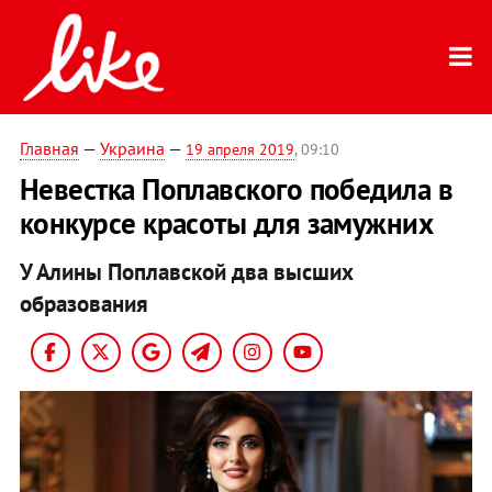
Главная
—
Украина
—
19 апреля 2019
, 09:10
Невестка Поплавского победила в
конкурсе красоты для замужних
У Алины Поплавской два высших
образования