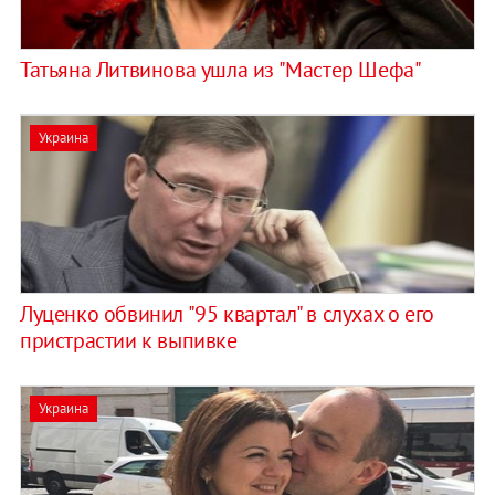
Татьяна Литвинова ушла из "Мастер Шефа"
Украина
Луценко обвинил "95 квартал" в слухах о его
пристрастии к выпивке
Украина