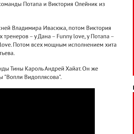
 команды Потапа и Виктория Олейник из
сней Владимира Ивасюка, потом Виктория
тренеров – у Дана – Funny love, у Потапа –
ur love. Потом всех мощным исполнением хита
тьева.
нды Тины Кароль Андрей Хайат. Он же
ы "Вопли Видоплясова".