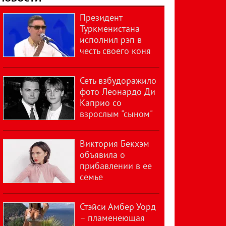
Президент
Туркменистана
исполнил рэп в
честь своего коня
Сеть взбудоражило
фото Леонардо Ди
Каприо со
взрослым "сыном"
Виктория Бекхэм
объявила о
прибавлении в ее
семье
Стэйси Амбер Уорд
– пламенеющая