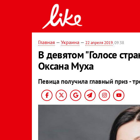
Главная
—
Украина
—
22 апреля 2019
, 09:38
В девятом "Голосе стр
Оксана Муха
Певица получила главный приз - т