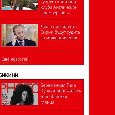
супруга капитана
клуба Английской
Премьер-Лиги
Дядю президента
Сирии будут судить
за мошенничество
Еще новостей!
БИКИНИ
Беременная Тина
Кунаки обнажилась
для обложки
глянца