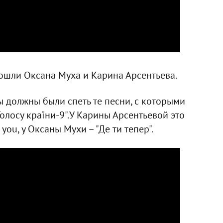
рошли Оксана Муха и Карина Арсентьева.
 должны были спеть те песни, с которыми
лосу країни-9".У Карины Арсентьевой это
 you, у Оксаны Мухи – "Де ти тепер".