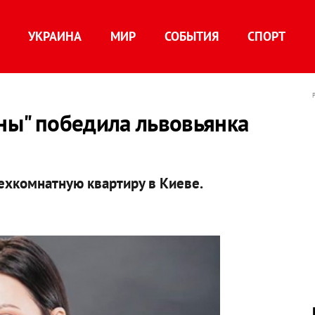
УКРАИНА
МИР
СОБЫТИЯ
СПОРТ
аны" победила львовьянка
рехкомнатную квартиру в Киеве.