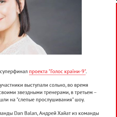
я суперфинал
проекта "Голос країни-9"
.
 участники выступали сольно, во время
 своими звездными тренерами, в третьем –
шли на "слепые прослушивания" шоу.
анды Dan Balan, Андрей Хайат из команды