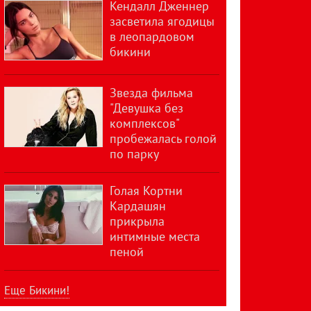
Кендалл Дженнер
засветила ягодицы
в леопардовом
бикини
Звезда фильма
"Девушка без
комплексов"
пробежалась голой
по парку
Голая Кортни
Кардашян
прикрыла
интимные места
пеной
Еще Бикини!