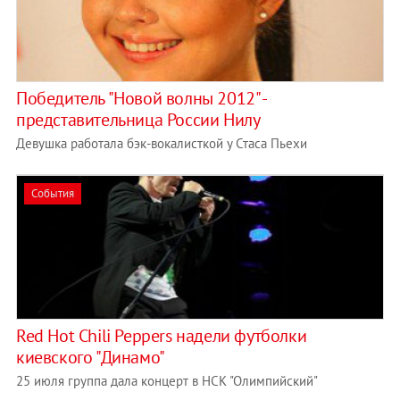
Победитель "Новой волны 2012" -
представительница России Нилу
Девушка работала бэк-вокалисткой у Стаса Пьехи
События
Red Hot Chili Peppers надели футболки
киевского "Динамо"
25 июля группа дала концерт в НСК "Олимпийский"