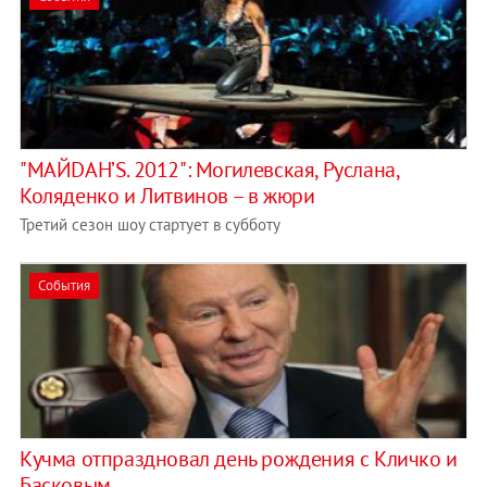
"МАЙDАН’S. 2012": Могилевская, Руслана,
Коляденко и Литвинов – в жюри
Третий сезон шоу стартует в субботу
События
Кучма отпраздновал день рождения с Кличко и
Басковым