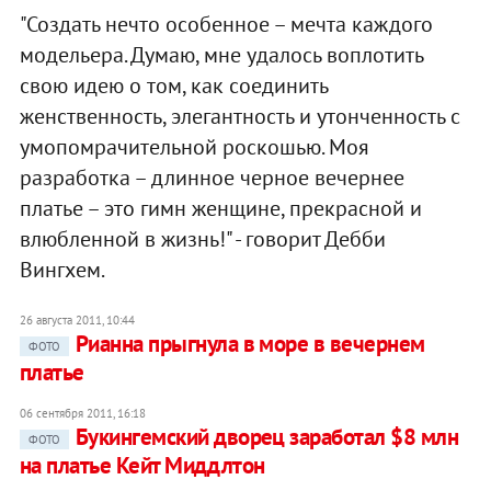
"Создать нечто особенное – мечта каждого
модельера. Думаю, мне удалось воплотить
свою идею о том, как соединить
женственность, элегантность и утонченность с
умопомрачительной роскошью. Моя
разработка – длинное черное вечернее
платье – это гимн женщине, прекрасной и
влюбленной в жизнь!" - говорит Дебби
Вингхем.
26 августа 2011, 10:44
Рианна прыгнула в море в вечернем
ФОТО
платье
06 сентября 2011, 16:18
Букингемский дворец заработал $8 млн
ФОТО
на платье Кейт Миддлтон