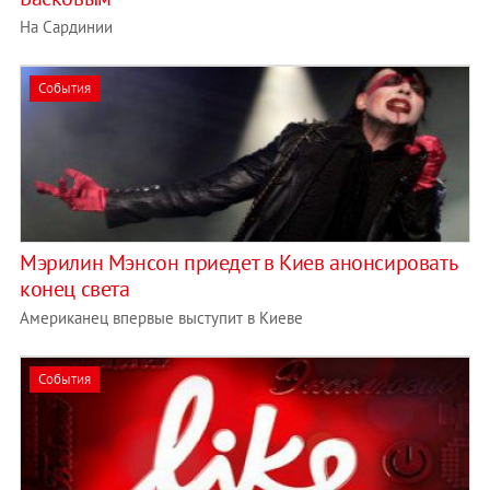
На Сардинии
События
Мэрилин Мэнсон приедет в Киев анонсировать
конец света
Американец впервые выступит в Киеве
События