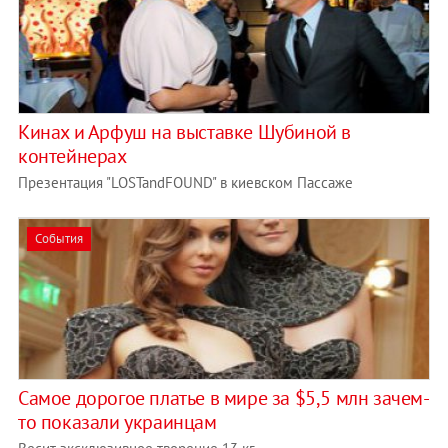
Кинах и Арфуш на выставке Шубиной в
контейнерах
Презентация "LOSTandFOUND" в киевском Пассаже
События
Самое дорогое платье в мире за $5,5 млн зачем-
то показали украинцам