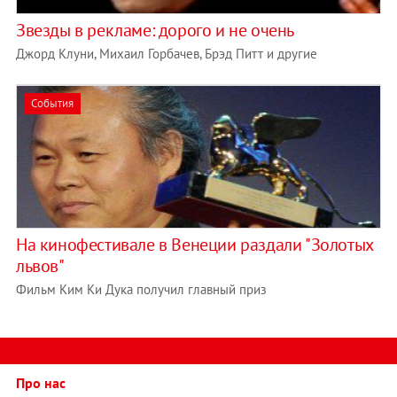
Звезды в рекламе: дорого и не очень
Джорд Клуни, Михаил Горбачев, Брэд Питт и другие
События
На кинофестивале в Венеции раздали "Золотых
львов"
Фильм Ким Ки Дука получил главный приз
Про нас