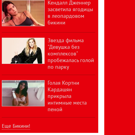
Кендалл Дженнер
засветила ягодицы
в леопардовом
бикини
Звезда фильма
"Девушка без
комплексов"
пробежалась голой
по парку
Голая Кортни
Кардашян
прикрыла
интимные места
пеной
Еще Бикини!