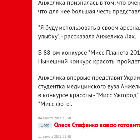
Анжелика призналась в том, что очен
что для нее большая честь представ
"Я буду использовать в своем арсена
улыбку", - рассказала Анжелика Лях.
В 88-ом конкурсе "Мисс Планета 201
Нынешний конкурс красоты пройдет 
Анжелика впервые представит Украи
студентка медицинского вуза Анжели
в конкурсе красоты - "Мисс Ужгород" и
"Мисс фото".
04 августа 2011, 15:50
Олеся Стефанко вовсю готовитс
ФОТО
11 августа 2011, 11:40