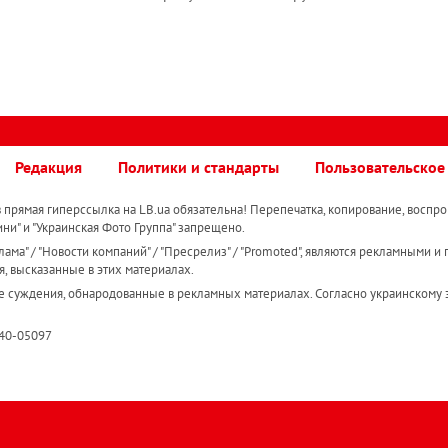
Редакция
Политики и стандарты
Пользовательское
прямая гиперссылка на LB.ua обязательна! Перепечатка, копирование, воспро
ини" и "Украинская Фото Группа" запрещено.
ама" / "Новости компаний" / "Пресрелиз" / "Promoted", являются рекламными и 
я, высказанные в этих материалах.
е суждения, обнародованные в рекламных материалах. Согласно украинскому з
R40-05097