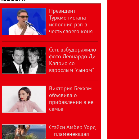
Президент
Туркменистана
исполнил рэп в
честь своего коня
Сеть взбудоражило
фото Леонардо Ди
Каприо со
взрослым "сыном"
Виктория Бекхэм
объявила о
прибавлении в ее
семье
Стэйси Амбер Уорд
– пламенеющая