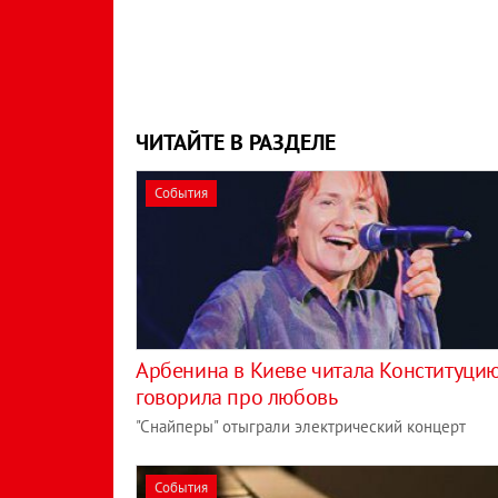
ЧИТАЙТЕ В РАЗДЕЛЕ
События
Арбенина в Киеве читала Конституцию
говорила про любовь
"Снайперы" отыграли электрический концерт
События