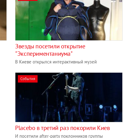
Звезды посетили открытие
"Экспериментаниума"
В Киеве открылся интерактивный музей
События
Placebo в третий раз покорили Киев
И посетили after-party поклонников группы