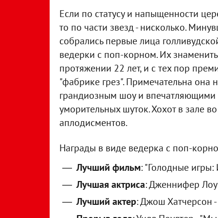
Если по статусу и напыщенности цер
то по части звезд - нисколько. Мин
собрались первые лица голливудской
ведерки с поп-корном. Их знаменит
протяжении 22 лет, и с тех пор пре
"фабрике грез". Примечательна она 
грандиозным шоу и впечатляющими 
уморительных шуток. Хохот в зале в
аплодисментов.
Награды в виде ведерка с поп-корно
Лучший фильм
: "Голодные игры:
Лучшая актриса
: Дженнифер Лоур
Лучший актер
: Джош Хатчерсон -