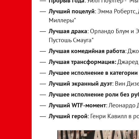
Прорыв года
: Уилл Поултер - "М
Лучший поцелуй
: Эмма Робертс,
Миллеры"
Лучшая драка
: Орландо Блум и 
Пустошь Смауга"
Лучшая комедийная работа
: Джо
Лучшая трансформация:
Джаред 
Лучшее исполнение в категории
Лучший экранный дуэт
: Вин Диз
Лучшее исполнение роли без р
Лучший WTF-момент
: Леонардо 
Лучший герой
: Генри Кавилл в р