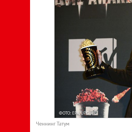
ФОТО: EPA/UPG
Ченнинг Татум