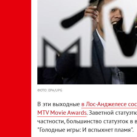
ФОТО: EPA/UPG
В эти выходные
в Лос-Анджелесе со
MTV Movie Awards
. Заветной статуэ
частности, большинство статуэток в
"Голодные игры: И вспыхнет пламя".