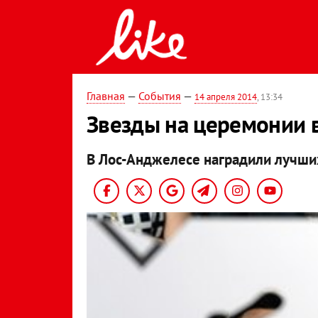
Главная
—
События
—
14 апреля 2014
, 13:34
Звезды на церемонии 
В Лос-Анджелесе наградили лучши