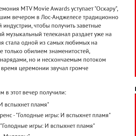
емония MTV Movie Awards уступает "Оскару",
увшим вечером в Лос-Анджелесе традиционно
 индустрии, чтобы получить заветные
ый музыкальный телеканал раздает уже на
мия стала одной из самых любимых на
не только обилием знаменитостей,
нарядами, но и нескончаемым потоком
о время церемонии звучал громче
м в этот вечер получили:
 И вспыхнет пламя"
енс - "Голодные игры: И вспыхнет пламя"
 "Голодные игры: И вспыхнет пламя"