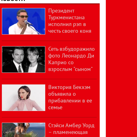
Президент
Туркменистана
исполнил рэп в
честь своего коня
Сеть взбудоражило
фото Леонардо Ди
Каприо со
взрослым "сыном"
Виктория Бекхэм
объявила о
прибавлении в ее
семье
Стэйси Амбер Уорд
– пламенеющая