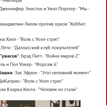
ы - Миллеры"
 Дженнифер Энистон и Уилл Поултер - "Мы -
Эванджелин Лилли против орков "Хоббит:
на Хилл - "Волк с Уолл-стрит"
Лето - "Далласский клуб покупателей"
 "ужасов"
: Брэд Питт - "Война миров Z"
ель и Пол Уокер - "Форсаж 6"
убашки
: Зак Эфрон - "Этот неловкий момент"
ДиКаприо - "Волк с Уолл-стрит"
оли Кларка Кента - "Человек из стали"