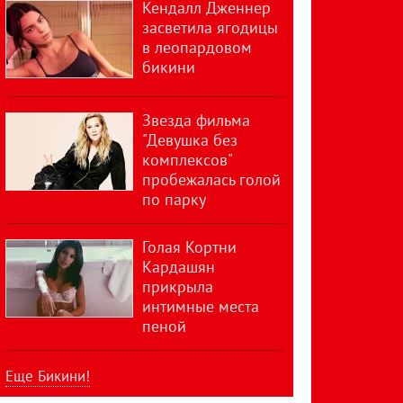
Кендалл Дженнер
засветила ягодицы
в леопардовом
бикини
Звезда фильма
"Девушка без
комплексов"
пробежалась голой
по парку
Голая Кортни
Кардашян
прикрыла
интимные места
пеной
Еще Бикини!