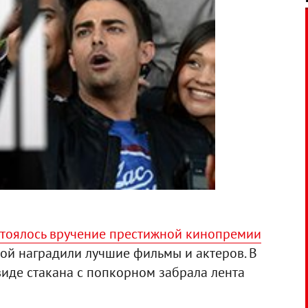
стоялось вручение престижной кинопремии
ткой наградили лучшие фильмы и актеров. В
 виде стакана с попкорном забрала лента