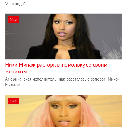
"Анаконда"
Мир
Ники Минаж расторгла помолвку со своим
женихом
Американская исполнительница рассталась с рэпером Миком
Миллом
Мир