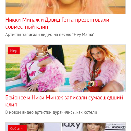
Никки Минаж и Дэвид Гетта презентовали
совместный клип
Артисты записали видео на песню "Hey Mama"
Мир
Бейонсе и Ники Минаж записали сумасшедший
клип
В новом видео артистки дурачились, как хотели
События