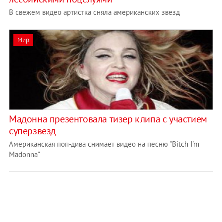
В свежем видео артистка сняла американских звезд
Мир
Мадонна презентовала тизер клипа с участием
суперзвезд
Американская поп-дива снимает видео на песню "Bitch I'm
Madonna"