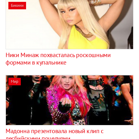
Бикини
Ники Минаж похвасталась роскошными
формами в купальнике
Мир
Мадонна презентовала новый клип c
лесбийскими поцелуями