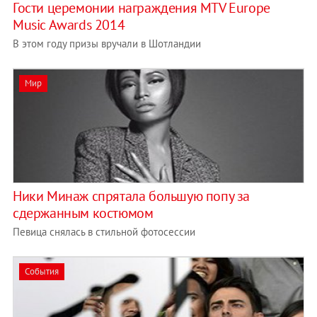
Гости церемонии награждения MTV Europe
Music Awards 2014
В этом году призы вручали в Шотландии
Мир
Ники Минаж спрятала большую попу за
сдержанным костюмом
Певица снялась в стильной фотосессии
События