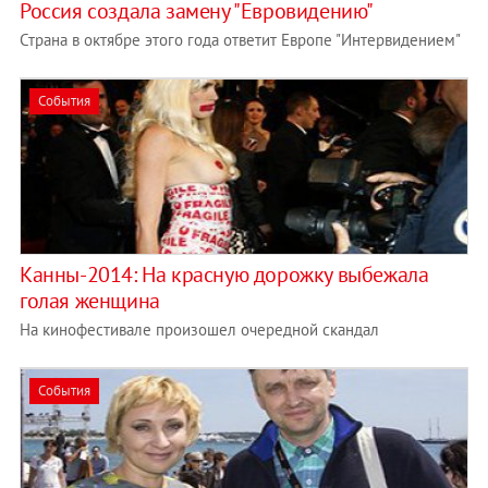
Россия создала замену "Евровидению"
Страна в октябре этого года ответит Европе "Интервидением"
События
Канны-2014: На красную дорожку выбежала
голая женщина
На кинофестивале произошел очередной скандал
События