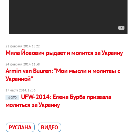
21 февраля 2014, 15:22
Мила Йовович рыдает и молится за Украину
24 февраля 2014, 11:38
Armin van Buuren: "Мои мысли и молитвы с
Украиной"
17 марта 2014, 15:36
UFW-2014: Елена Бурба призвала
ФОТО
молиться за Украину
РУСЛАНА
ВИДЕО