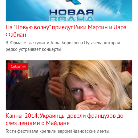
На "Новую волну" приедут Рики Мартин и Лара
Фабиан
В Юрмале выступит и Алла Борисовна Пугачева, которая
редко устраивает концерты
События
Канны-2014: Украинцы довели французов до
слез лентами о Майдане
Гости фестиваля крепили евромайдановские ленты.