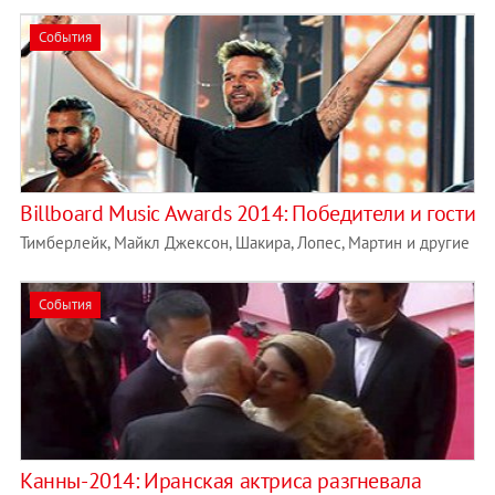
События
Billboard Music Awards 2014: Победители и гости
Тимберлейк, Майкл Джексон, Шакира, Лопес, Мартин и другие
События
Канны-2014: Иранская актриса разгневала