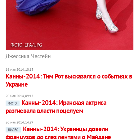
ФОТО: EPA/UPG
Джессика Честейн
16 мая 2014, 10:13
Канны-2014: Тим Рот высказался о событиях в
Украине
20 мая 2014, 09:13
Канны-2014: Иранская актриса
ФОТО
разгневала власти поцелуем
20 мая 2014, 14:29
Канны-2014: Украинцы довели
ВИДЕО
французов до слез лентами о Майдане