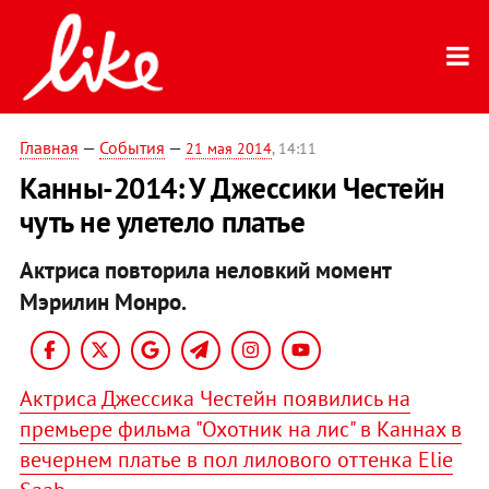
Главная
—
События
—
21 мая 2014
, 14:11
Канны-2014: У Джессики Честейн
чуть не улетело платье
Актриса повторила неловкий момент
Мэрилин Монро.
Актриса Джессика Честейн появились на
премьере фильма "Охотник на лис" в Каннах в
вечернем платье в пол лилового оттенка Elie