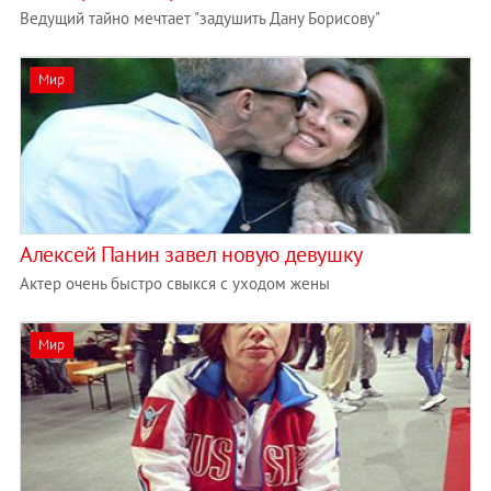
Ведущий тайно мечтает "задушить Дану Борисову"
Мир
Алексей Панин завел новую девушку
Актер очень быстро свыкся с уходом жены
Мир