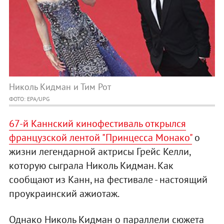
Николь Кидман и Тим Рот
ФОТО: EPA/UPG
67-й Каннский кинофестиваль открылся
французской лентой "Принцесса Монако"
о
жизни легендарной актрисы Грейс Келли,
которую сыграла Николь Кидман. Как
сообщают из Канн, на фестивале - настоящий
проукраинский ажиотаж.
Однако Николь Кидман о параллели сюжета