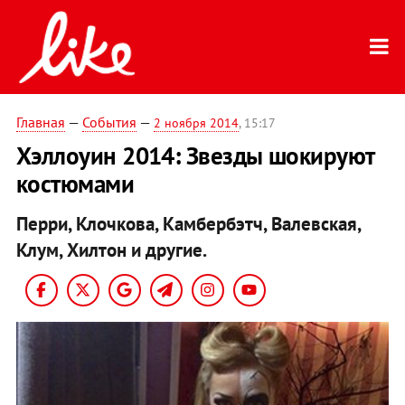
Главная
—
События
—
2 ноября 2014
, 15:17
Хэллоуин 2014: Звезды шокируют
костюмами
Перри, Клочкова, Камбербэтч, Валевская,
Клум, Хилтон и другие.