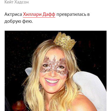
Кейт Хадсон
Актриса
Хиллари Дафф
превратилась в
добрую фею.