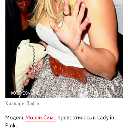
ФОТО: EONLINE
Хиллари Дафф
Модель
Молли Симс
превратилась в Lady in
Pink.