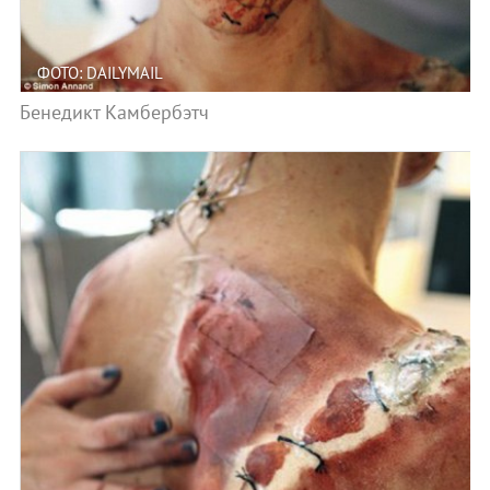
ФОТО: DAILYMAIL
Бенедикт Камбербэтч