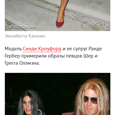
ФОТО: EONLINE
Элизабетта Каналис
Модель
Синди Кроуфорд
и ее супруг Ранде
Гербер примерили образы певцов Шер и
Грегга Оллмэна.