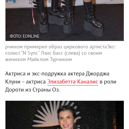
ФОТО: EONLINE
рчином примерил образ циркового артистаЭкс-
солист "N Sync" Лэнс Басс (слева) со своим
женихом Майклом Турчином
Актриса и экс-подружка актера Джорджа
Клуни – актриса
Элизабетта Каналис
в роли
Дороти из Страны Оз.