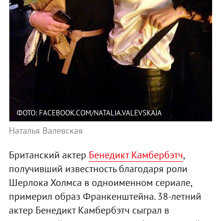
ФОТО: FACEBOOK.COM/NATALIA.VALEVSKAJA
Наталья Валевская
Британский актер
Бенедикт Камбербэтч
,
получивший известность благодаря роли
Шерлока Холмса в одноименном сериале,
примерил образ Франкенштейна. 38-летний
актер Бенедикт Камбербэтч сыграл в