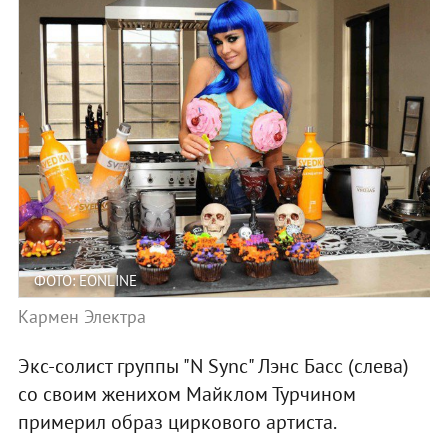
ФОТО: EONLINE
Кармен Электра
Экс-солист группы "N Sync" Лэнс Басс (слева)
со своим женихом Майклом Турчином
примерил образ циркового артиста.