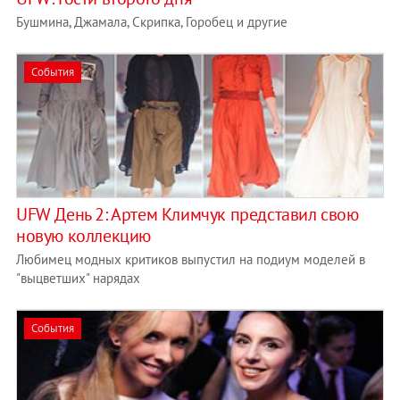
Бушмина, Джамала, Скрипка, Горобец и другие
События
UFW День 2: Артем Климчук представил свою
новую коллекцию
Любимец модных критиков выпустил на подиум моделей в
"выцветших" нарядах
События