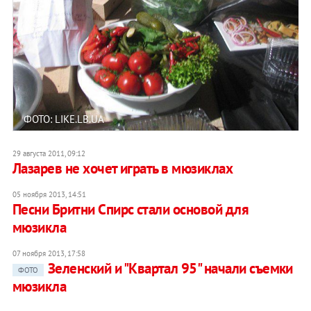
ФОТО: LIKE.LB.UA
29 августа 2011, 09:12
Лазарев не хочет играть в мюзиклах
05 ноября 2013, 14:51
Песни Бритни Спирс стали основой для
мюзикла
07 ноября 2013, 17:58
Зеленский и "Квартал 95" начали съемки
ФОТО
мюзикла