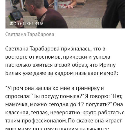
ФОТО: LIKE.LB.UA
Светлана Тарабарова
Светлана Тарабарова призналась, что в
восторге от костюмов, прически и успела
настолько вжиться в свой образ, что Ирину
Билык уже даже за кадром называет мамой:
"Утром она зашла ко мне в гримерку и
спросила: "Ты посуду помыла?" Я говорю: "Нет,
мамочка, можно сегодня до 12 погулять?" Она
классная, теплая, невероятно, круто работать с
таким профессионалом. По сказке она играет
мою маму, поэтому в шутку я называю ее