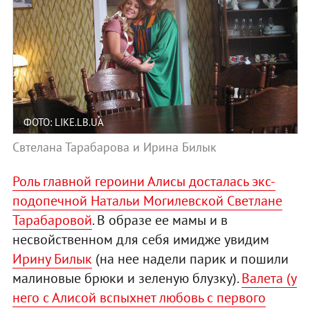
ФОТО: LIKE.LB.UA
Свтелана Тарабарова и Ирина Билык
Роль главной героини Алисы досталась экс-
подопечной Натальи Могилевской Светлане
Тарабаровой
. В образе ее мамы и в
несвойственном для себя имидже увидим
Ирину Билык
(на нее надели парик и пошили
малиновые брюки и зеленую блузку).
Валета (у
него с Алисой вспыхнет любовь с первого