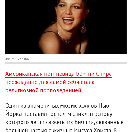
ФОТО: EPA/UPG
Американская поп-певица Бритни Спирс
неожиданно для самой себя стала
религиозной проповедницей.
Один из знаменитых мюзик-холлов Нью-
Йорка поставил госпел-мюзикл, в основу
которого легли сюжеты из Библии, связанные
большей частью с жизнью Иисуса Христа. В