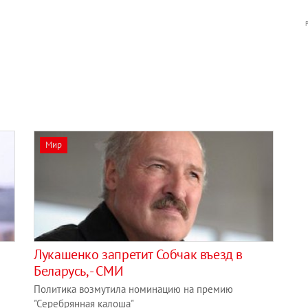
Мир
Лукашенко запретит Собчак въезд в
Беларусь, - СМИ
Политика возмутила номинацию на премию
"Серебрянная калоша"