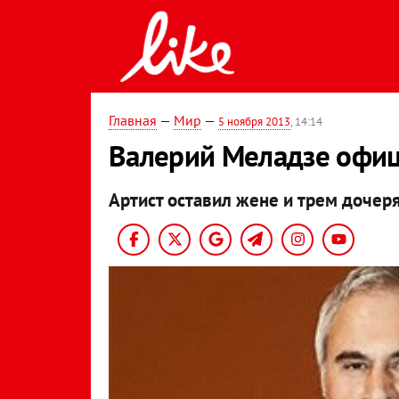
Главная
—
Мир
—
5 ноября 2013
, 14:14
Валерий Меладзе офиц
Артист оставил жене и трем дочер