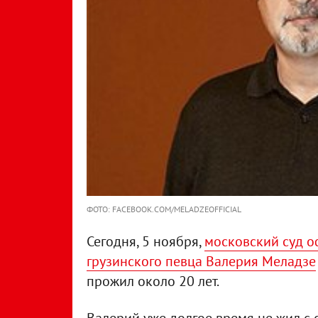
ФОТО: FACEBOOK.COM/MELADZEOFFICIAL
Сегодня, 5 ноября,
московский суд о
грузинского певца Валерия Меладзе
прожил около 20 лет.