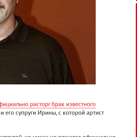
фициально расторг брак известного
и его супруги Ирины, с которой артист