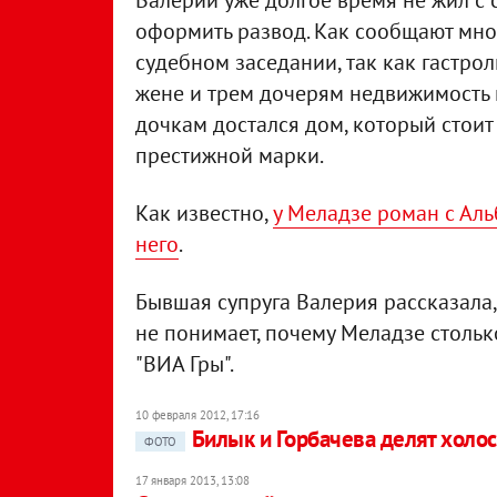
Валерий уже долгое время не жил с 
оформить развод. Как сообщают мно
судебном заседании, так как гастрол
жене и трем дочерям недвижимость 
дочкам достался дом, который стоит
престижной марки.
Как известно,
у Меладзе роман с Аль
него
.
Бывшая супруга Валерия рассказала
не понимает, почему Меладзе стольк
"ВИА Гры".
10 февраля 2012, 17:16
Билык и Горбачева делят холос
ФОТО
17 января 2013, 13:08