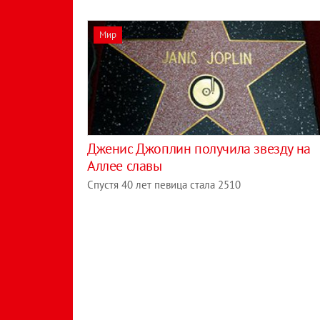
Мир
Дженис Джоплин получила звезду на
Аллее славы
Спустя 40 лет певица стала 2510