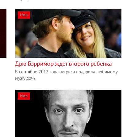
Мир
Дрю Бэрримор ждет второго ребенка
В сентябре 2012 года актриса подарила любимому
мужу дочь
Мир