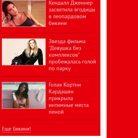
Кендалл Дженнер
засветила ягодицы
в леопардовом
бикини
Звезда фильма
"Девушка без
комплексов"
пробежалась голой
по парку
Голая Кортни
Кардашян
прикрыла
интимные места
пеной
Еще Бикини!