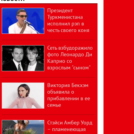
Президент
Туркменистана
исполнил рэп в
честь своего коня
Сеть взбудоражило
фото Леонардо Ди
Каприо со
взрослым "сыном"
Виктория Бекхэм
объявила о
прибавлении в ее
семье
Стэйси Амбер Уорд
– пламенеющая