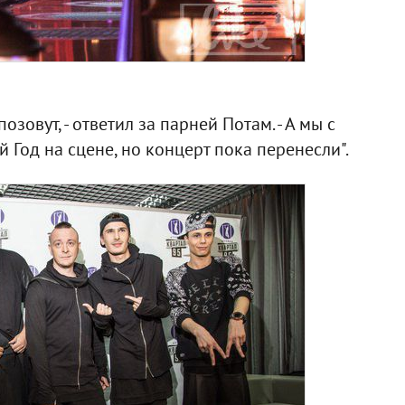
позовут, - ответил за парней Потам. - А мы с
 Год на сцене, но концерт пока перенесли".