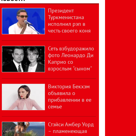
Президент
Туркменистана
исполнил рэп в
честь своего коня
Сеть взбудоражило
фото Леонардо Ди
Каприо со
взрослым "сыном"
Виктория Бекхэм
объявила о
прибавлении в ее
семье
Стэйси Амбер Уорд
– пламенеющая