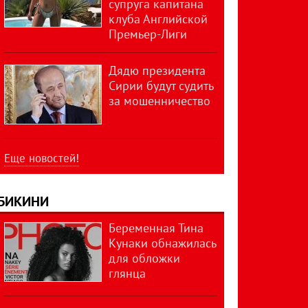
супруга капитана
клуба Английской
Премьер-Лиги
Дядю президента
Сирии будут судить
за мошенничество
Еще новостей!
БИКИНИ
Беременная Тина
Кунаки обнажилась
для обложки
глянца