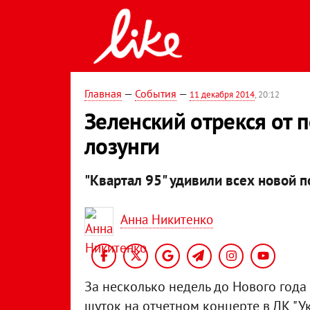
Главная
—
События
—
11 декабря 2014
, 20:12
Зеленский отрекся от 
лозунги
"Квартал 95" удивили всех новой 
Анна Никитенко
За несколько недель до Нового года
шуток на отчетном концерте в ДК "Ук