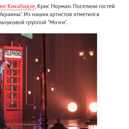
анг Кикабидзе
, Крис Норман. Поселили гостей
"Украины". Из наших артистов отметился
ьчуковой группой "Мозги".