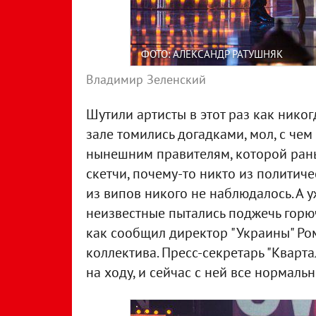
ФОТО: АЛЕКСАНДР РАТУШНЯК
Владимир Зеленский
Шутили артисты в этот раз как никогд
зале томились догадками, мол, с че
нынешним правителям, которой рань
скетчи, почему-то никто из политиче
из випов никого не наблюдалось. А 
неизвестные пытались поджечь горюч
как сообщил директор "Украины" Ро
коллектива. Пресс-секретарь "Кварта
на ходу, и сейчас с ней все нормальн