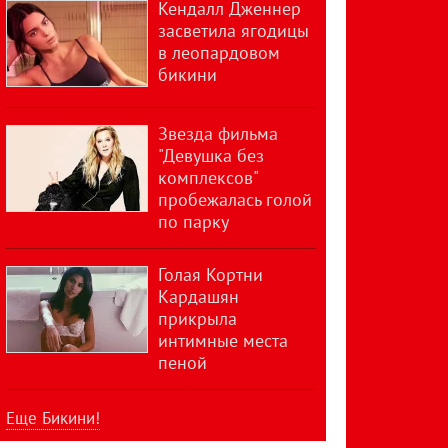
Кендалл Дженнер
засветила ягодицы
в леопардовом
бикини
Звезда фильма
"Девушка без
комплексов"
пробежалась голой
по парку
Голая Кортни
Кардашян
прикрыла
интимные места
пеной
Еще Бикини!