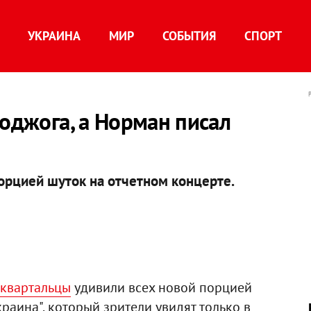
УКРАИНА
МИР
СОБЫТИЯ
СПОРТ
поджога, а Норман писал
порцией шуток на отчетном концерте.
квартальцы
удивили всех новой порцией
раина", который зрители увидят только в