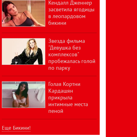
Кендалл Дженнер
засветила ягодицы
в леопардовом
бикини
Звезда фильма
"Девушка без
комплексов"
пробежалась голой
по парку
Голая Кортни
Кардашян
прикрыла
интимные места
пеной
Еще Бикини!