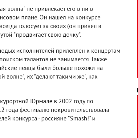
я волна" не привлекает его в ни в
нсовом плане. Он нашел на конкурсе
всегда голосует за своих (он привел в
Крутой "продвигает свою дочку".
олодых исполнителей прилеплен к концертам
 поиском талантов не занимается. Также
твийские певцы были больше похожи на
й волне", их "делают такими же", как
 курортной Юрмале в 2002 году по
012 года фестивалю покровительствовала
лей конкурса - россияне "Smash!" и