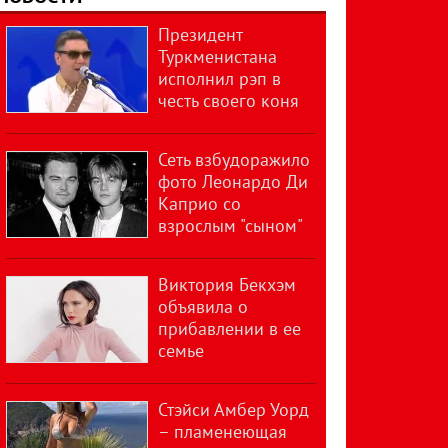
Президент
Туркменистана
исполнил рэп в
честь своего коня
Сеть взбудоражило
фото Леонардо Ди
Каприо со
взрослым "сыном"
Виктория Бекхэм
объявила о
прибавлении в ее
семье
Стэйси Амбер Уорд
– пламенеющая