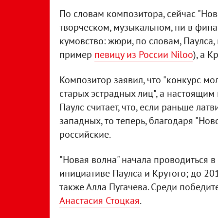
По словам композитора, сейчас "Нова
творческом, музыкальном, ни в фина
кумовство: жюри, по словам, Паулса, 
пример
певицу из России Niloo
), а 
Композитор заявил, что "конкурс м
старых эстрадных лиц", а настоящим
Паулс считает, что, если раньше ла
западных, то теперь, благодаря "Ново
российские.
"Новая волна" начала проводиться в
инициативе Паулса и Крутого; до 2
также Алла Пугачева. Среди победите
Анастасия Стоцкая
.