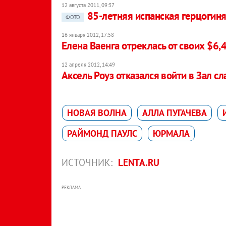
12 августа 2011, 09:37
85-летняя испанская герцогиня
ФОТО
16 января 2012, 17:58
Елена Ваенга отреклась от своих $6,
12 апреля 2012, 14:49
Аксель Роуз отказался войти в Зал с
НОВАЯ ВОЛНА
АЛЛА ПУГАЧЕВА
РАЙМОНД ПАУЛС
ЮРМАЛА
ИСТОЧНИК:
LENTA.RU
РЕКЛАМА