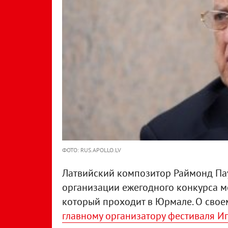
ФОТО: RUS.APOLLO.LV
Латвийский композитор Раймонд Паул
организации ежегодного конкурса м
который проходит в Юрмале. О свое
главному организатору фестиваля И