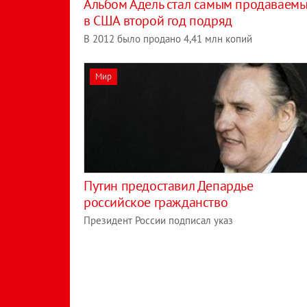
Альбом Адель стал самым продаваем
в США второй год подряд
В 2012 было продано 4,41 млн копий
Мир
Путин предоставил Депардье
российское гражданство
Президент России подписал указ