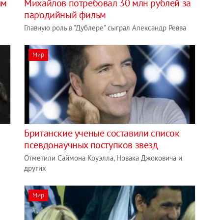
ым
Михайлов потребовал 30 млн рублей за
пародийный фильм
Главную роль в "Дублере" сыграл Александр Ревва
Мир
Британские ученые составили список
псевдонаучных поступков звезд
Отметили Саймона Коуэлла, Новака Джоковича и
других
Мир