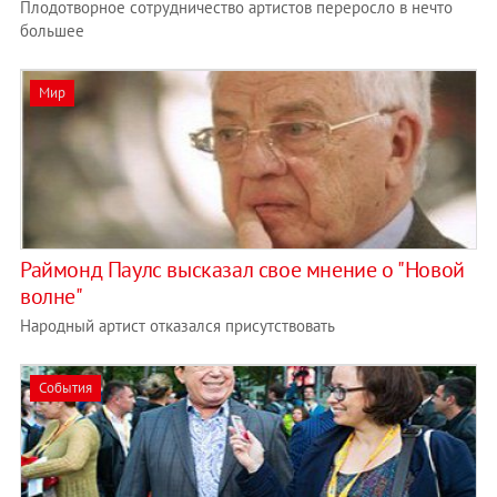
Плодотворное сотрудничество артистов переросло в нечто
большее
Мир
Раймонд Паулс высказал свое мнение о "Новой
волне"
Народный артист отказался присутствовать
События