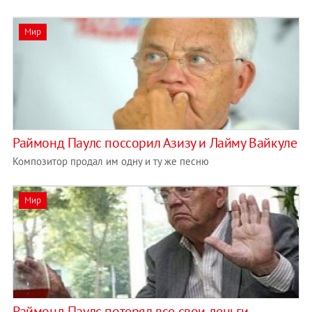
Мир
Раймонд Паулс поссорил Азизу и Лайму Вайкуле
Композитор продал им одну и ту же песню
Мир
Раймонд Паулс потерял все свои деньги