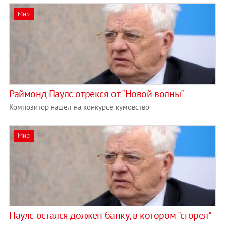
Мир
Раймонд Паулс отрекся от "Новой волны"
Композитор нашел на конкурсе кумовство
Мир
Паулс остался должен банку, в котором "сгорел"