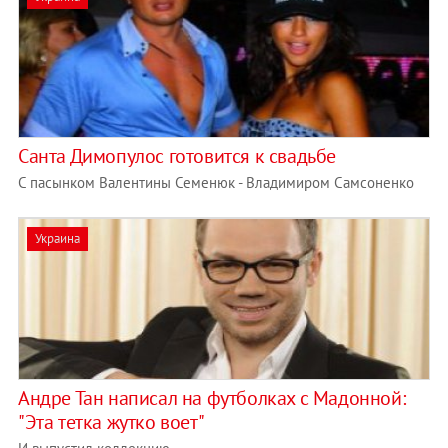
Санта Димопулос готовится к свадьбе
С пасынком Валентины Семенюк - Владимиром Самсоненко
Украина
Андре Тан написал на футболках с Мадонной:
"Эта тетка жутко воет"