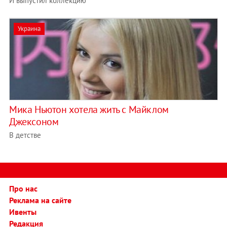
И выпустил коллекцию
Украина
Мика Ньютон хотела жить с Майклом
Джексоном
В детстве
Про нас
Реклама на сайте
Ивенты
Редакция