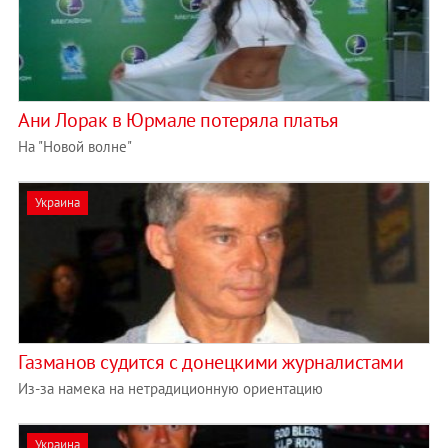
Ани Лорак в Юрмале потеряла платья
На "Новой волне"
Украина
Газманов судится с донецкими журналистами
Из-за намека на нетрадиционную ориентацию
Украина