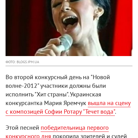
ФОТО: BLOGS.IPM.UA
Во второй конкурсный день на "Новой
волне-2012" участники должны были
исполнить "Хит страны". Украинская
конкурсантка Мария Яремчук
вышла на сцену
с композицей Софии Ротару "Течет вода"
.
Этой песней
победительница первого
конкурсного дня
покорила зрителей и судей