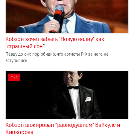
Кобзон хочет забыть "Новую волну" как
"страшный сон"
Певцу до сих пор обидно, что артисты РФ за него не
вступились
Мир
Кобзон шокирован "равнодушием" Вайкуле и
Киркорова