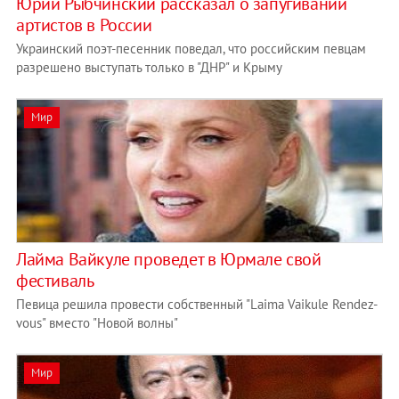
Юрий Рыбчинский рассказал о запугивании
артистов в России
Украинский поэт-песенник поведал, что российским певцам
разрешено выступать только в "ДНР" и Крыму
Мир
Лайма Вайкуле проведет в Юрмале свой
фестиваль
Певица решила провести собственный "Laima Vaikule Rendez-
vous" вместо "Новой волны"
Мир