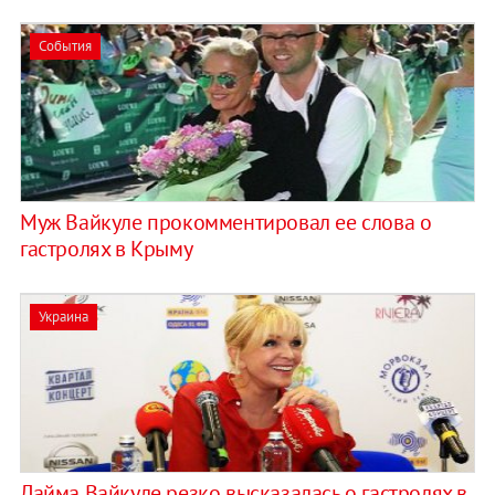
События
Муж Вайкуле прокомментировал ее слова о
гастролях в Крыму
Украина
Лайма Вайкуле резко высказалась о гастролях в