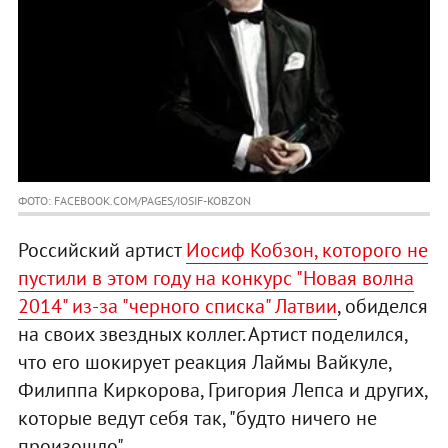
ФОТО: FACEBOOK.COM/PAGES/IOSIF-KOBZON
Российский артист
Иосиф Кобзон, которого не
пустили в этом году на конкурс "Новая волна
2014" из-за "черного списка" Латвии
, обиделся
на своих звездных коллег. Артист поделился,
что его шокирует реакция Лаймы Вайкуле,
Филиппа Киркорова, Григория Лепса и других,
которые ведут себя так, "будто ничего не
произошло".