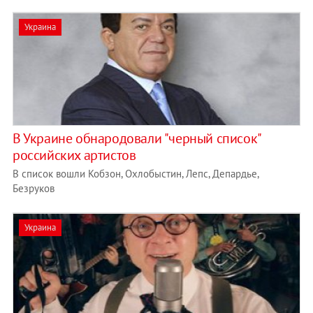
Украина
В Украине обнародовали "черный список"
российских артистов
В список вошли Кобзон, Охлобыстин, Лепс, Депардье,
Безруков
Украина