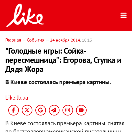
Главная
—
События
—
24 ноября 2014
, 10:13
"Голодные игры: Сойка-
пересмешница": Егорова, Ступка и
Дядя Жора
В Киеве состоялась премьера картины.
Like.lb.ua
В Киеве состоялась премьера картины, снятая
по бестселлеру американской писательницы