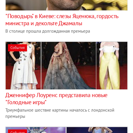
"Поводырь" в Киеве: слезы Яценюка, гордость
министра и декольте Джамалы
В столице прошла долгожданная премьера
События
Дженнифер Лоуренс представила новые
"Голодные игры"
Триумфальное шествие картины началось с лондонской
премьеры
События