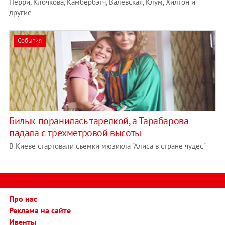
Перри, Клочкова, Камбербэтч, Валевская, Клум, Хилтон и
другие
События
Билык поранилась тарелкой, а Тарабарова
падала с трехметровой высоты
В Киеве стартовали съемки мюзикла "Алиса в стране чудес"
Про нас
Реклама на сайте
Ивенты