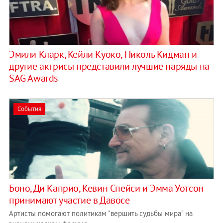
Эмили Кларк, Кейли Куоко, Николь Кидман и
другие актрисы представили лучшие наряды на
SAG Awards
События
Боно, Ди Каприо, Кевин Спейси и Эмма Уотсон
принимают участие в Давосе
Артисты помогают политикам "вершить судьбы мира" на