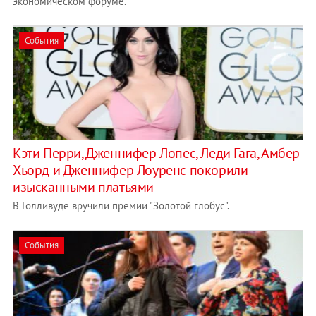
экономическом форуме.
События
Кэти Перри, Дженнифер Лопес, Леди Гага, Амбер
Хьорд и Дженнифер Лоуренс покорили
изысканными платьями
В Голливуде вручили премии "Золотой глобус".
События