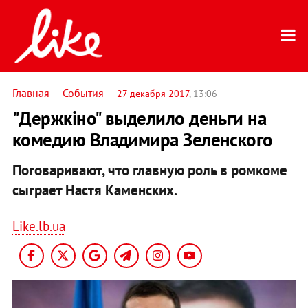
Главная
—
События
—
27 декабря 2017
, 13:06
"Держкіно" выделило деньги на
комедию Владимира Зеленского
Поговаривают, что главную роль в ромкоме
сыграет Настя Каменских.
Like.lb.ua