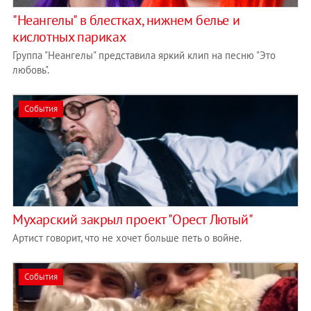
"Неангелы" в блестках, нижнем белье и
кислотных париках
Группа "Неангелы" представила яркий клип на песню "Это
любовь".
События
Мухарский закрыл проект "Орест Лютый"
Артист говорит, что не хочет больше петь о войне.
События