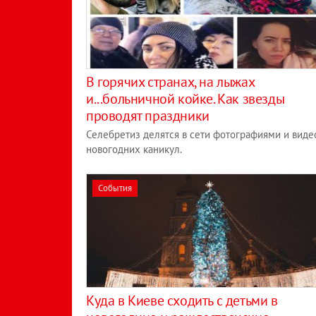
В горячих странах, на лыжах
и...больничной койке. Как звезды
проводят праздники
Селебретиз делятся в сети фотографиями и виде
новогодних каникул.
События
Куда в Киеве сходить с детьми в