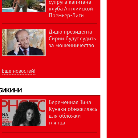
супруга капитана
клуба Английской
Премьер-Лиги
Дядю президента
Сирии будут судить
за мошенничество
Еще новостей!
БИКИНИ
Беременная Тина
Кунаки обнажилась
для обложки
глянца