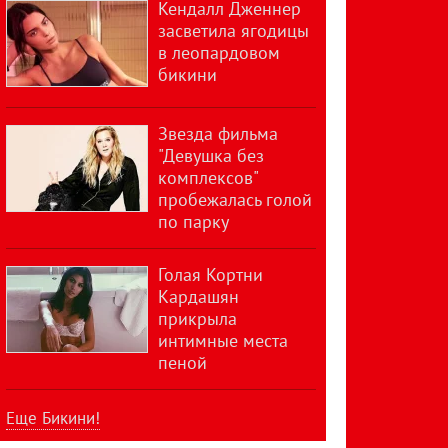
Кендалл Дженнер
засветила ягодицы
в леопардовом
бикини
Звезда фильма
"Девушка без
комплексов"
пробежалась голой
по парку
Голая Кортни
Кардашян
прикрыла
интимные места
пеной
Еще Бикини!