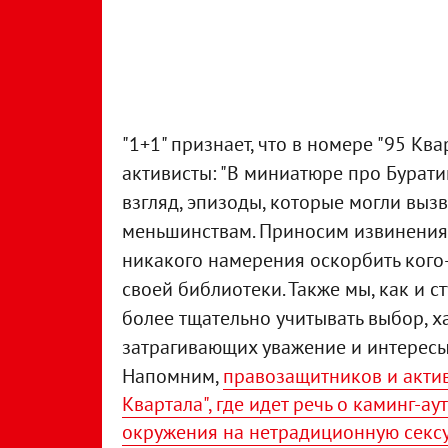
"1+1" признает, что в номере "95 Кв
активисты: "В миниатюре про Бурати
взгляд, эпизоды, которые могли выз
меньшинствам. Приносим извинения з
никакого намерения оскорбить кого-л
своей библиотеки. Также мы, как и с
более тщательно учитывать выбор, х
затрагивающих уважение и интересы
Напомним,
правозащитников и актив
Квартала", где идет речь о каминг-ау
окружения на нетрадиционную секс