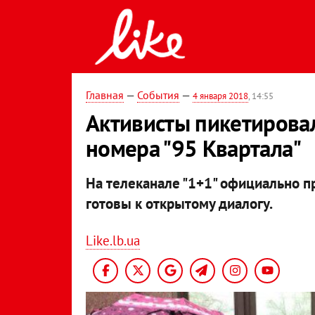
Главная
—
События
—
4 января 2018
, 14:55
Активисты пикетировал
номера "95 Квартала"
На телеканале "1+1" официально п
готовы к открытому диалогу.
Like.lb.ua