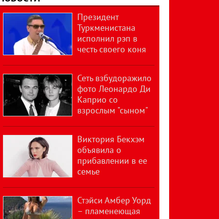
Президент
Туркменистана
исполнил рэп в
честь своего коня
Сеть взбудоражило
фото Леонардо Ди
Каприо со
взрослым "сыном"
Виктория Бекхэм
объявила о
прибавлении в ее
семье
Стэйси Амбер Уорд
– пламенеющая