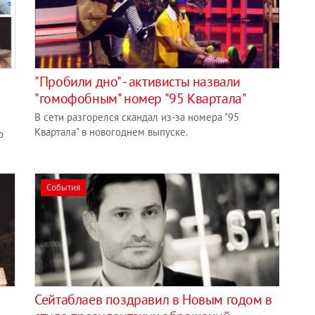
"Пробили дно" - активисты назвали
"гомофобным" номер "95 Квартала"
В сети разгорелся скандал из-за номера "95
Квартала" в новогоднем выпуске.
о
События
Сейтаблаев поздравил в Новым годом в