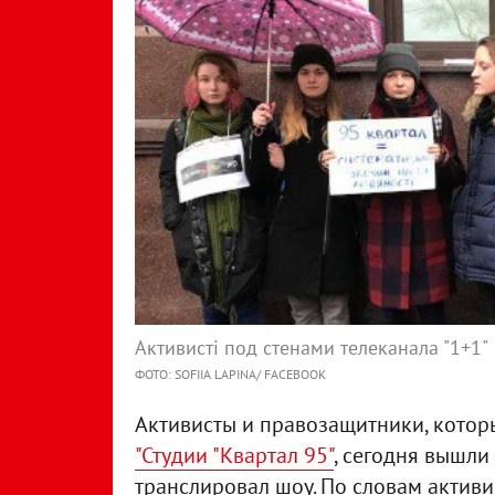
Активисті под стенами телеканала "1+1"
ФОТО: SOFIIA LAPINA/ FACEBOOK
Активисты и правозащитники, котор
"Студии "Квартал 95"
, сегодня вышли 
транслировал шоу. По словам активи