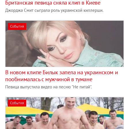
Британская певица сняла клип в Киеве
Джорджа Смит сыграла роль украинской киллерши.
События
В новом клипе Билык запела на украинском и
пообнималась с мужчиной в тумане
Певица выпустила видео на песню "Не питай".
События