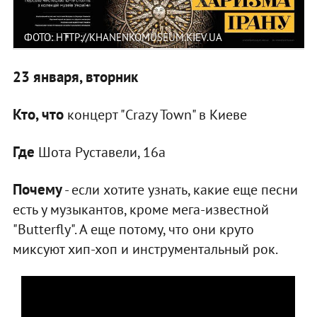
ФОТО: HTTP://KHANENKOMUSEUM.KIEV.UA
23 января, вторник
Кто, что
концерт "Crazy Town" в Киеве
Где
Шота Руставели, 16а
Почему
- если хотите узнать, какие еще песни
есть у музыкантов, кроме мега-известной
"Вutterfly". А еще потому, что они круто
миксуют хип-хоп и инструментальный рок.