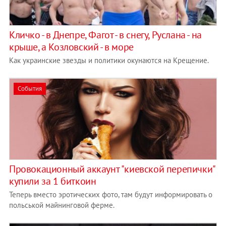
Кличко - в Днепре, Фагот - в снегу, Руслана - на
крыше, а Козловский - в море
Как украинские звезды и политики окунаются на Крещение.
События
Провокационный аккаунт "киевской перепички"
купили за 1 биткоин
Теперь вместо эротических фото, там будут информировать о
польськой майнинговой ферме.