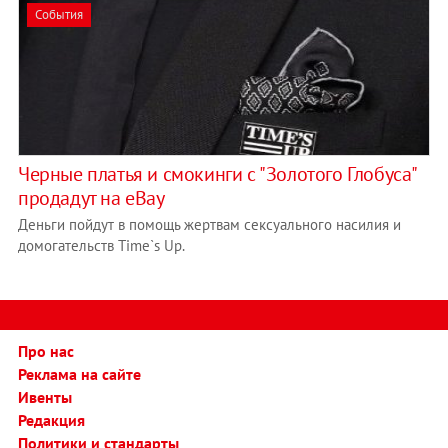
События
Черные платья и смокинги с "Золотого Глобуса"
продадут на еBay
Деньги пойдут в помощь жертвам сексуального насилия и
домогательств Time`s Up.
Про нас
Реклама на сайте
Ивенты
Редакция
Политики и стандарты