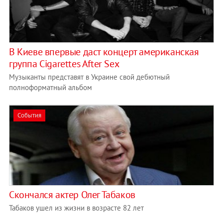
В Киеве впервые даст концерт американская
группа Cigarettes After Sex
Музыканты представят в Украине свой дебютный
полноформатный альбом
События
Скончался актер Олег Табаков
Табаков ушел из жизни в возрасте 82 лет