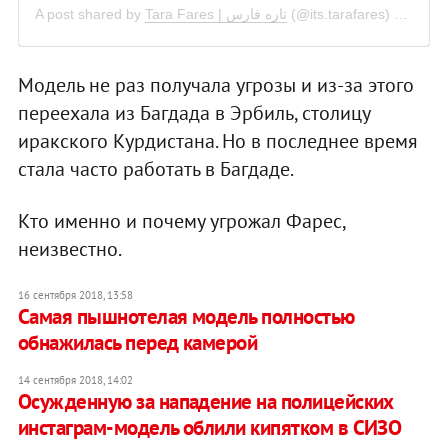
A post shared by
Tara Fares | تاره فارس
(@its.tarafares) on
Jul 
Модель не раз получала угрозы и из-за этого
переехала из Багдада в Эрбиль, столицу
иракского Курдистана. Но в последнее время
стала часто работать в Багдаде.
Кто именно и почему угрожал Фарес,
неизвестно.
16 сентября 2018, 13:58
Самая пышнотелая модель полностью
обнажилась перед камерой
14 сентября 2018, 14:02
Осужденную за нападение на полицейских
инстаграм-модель облили кипятком в СИЗО