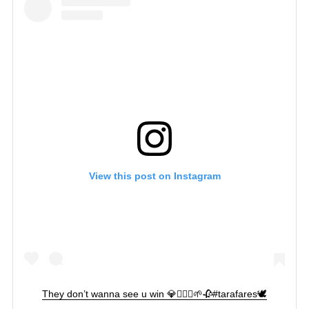
View this post on Instagram
They don’t wanna see u win 💎🤷🏽‍♀️🌱🥀#tarafares🕊