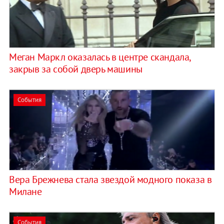
Меган Маркл оказалась в центре скандала,
закрыв за собой дверь машины
События
Вера Брежнева стала звездой модного показа в
Милане
События