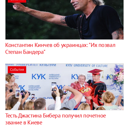
Константин Кинчев об украинцах: "Их позвал
Степан Бандера"
События
Тесть Джастина Бибера получил почетное
звание в Киеве