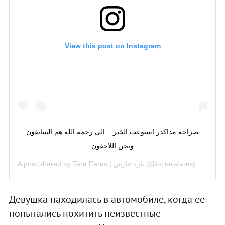
View this post on Instagram
صراحة مداكدر استوعب الخبر .. الى رحمة الله هم السابقون
ونحن اللاحقون
A post shared by
Tara Fares | تاره فارس
(@its.tarafares) on
Aug 
Девушка находилась в автомобиле, когда ее
попытались похитить неизвестные