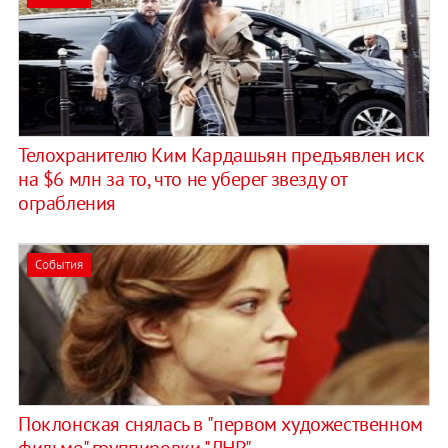
Телохранителю Ким Кардашьян предъявлен иск
на $6 млн за то, что не уберег звезду от
ограбления
События
Поклонская снялась в "первом художественном
фильме" группировки "ЛНР"