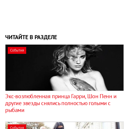
ЧИТАЙТЕ В РАЗДЕЛЕ
События
Экс-возлюбленная принца Гарри, Шон Пенн и
другие звезды снялись полностью голыми с
рыбами
События