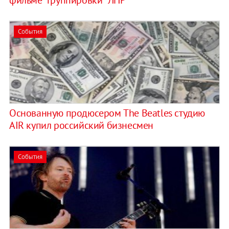
События
Основанную продюсером The Beatles студию
AIR купил российский бизнесмен
События