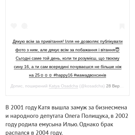
Дякую всім за привітання! Ілля не дозволяє публікувати
фото з ним, але дякує всім за побажання і вітання😇
Сьгодні саме той день, коли ти розумієш, що твоєму
сину 16, а ти сам всередині почуваєшся не більше ніж
на 25☺️☺️☺️ #happy16 #мамадвохсинів
Допис, поширений
Katya Osadcha
(@kosadcha)
28 Вер 2018 р. о 2:29 PDT
В 2001 году Катя вышла замуж за бизнесмена
и народного депутата Олега Полищука, в 2002
году родила емусына Илью. Однако брак
распался в 2004 году.