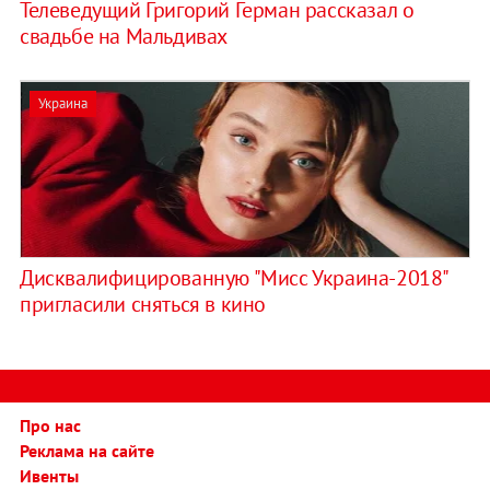
Телеведущий Григорий Герман рассказал о
свадьбе на Мальдивах
Украина
Дисквалифицированную "Мисс Украина-2018"
пригласили сняться в кино
Про нас
Реклама на сайте
Ивенты