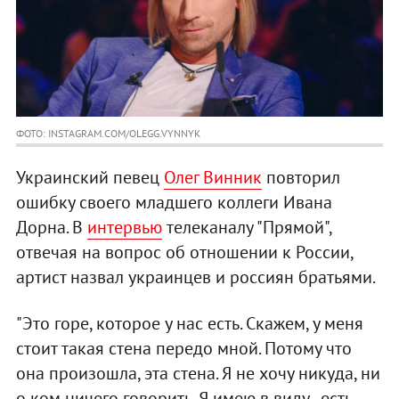
ФОТО: INSTAGRAM.COM/OLEGG.VYNNYK
Украинский певец
Олег Винник
повторил
ошибку своего младшего коллеги Ивана
Дорна. В
интервью
телеканалу "Прямой",
отвечая на вопрос об отношении к России,
артист назвал украинцев и россиян братьями.
"Это горе, которое у нас есть. Скажем, у меня
стоит такая стена передо мной. Потому что
она произошла, эта стена. Я не хочу никуда, ни
о ком ничего говорить. Я имею в виду - есть