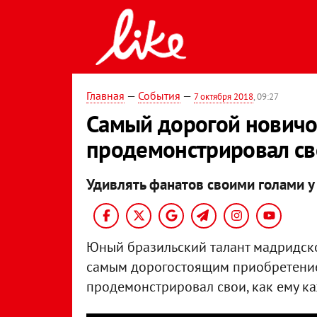
Главная
—
События
—
7 октября 2018
, 09:27
Самый дорогой новичок
продемонстрировал св
Удивлять фанатов своими голами у 
Юный бразильский талант мадридско
самым дорогостоящим приобретением
продемонстрировал свои, как ему ка