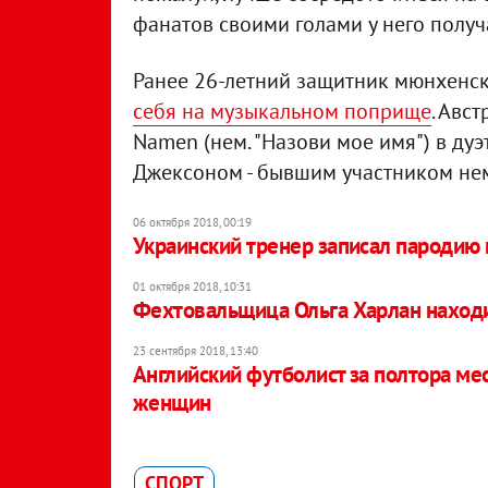
фанатов своими голами у него получ
Ранее 26-летний защитник мюнхенс
себя на музыкальном поприще
. Авс
Namen (нем. "Назови мое имя") в ду
Джексоном - бывшим участником нем
06 октября 2018, 00:19
Украинский тренер записал пародию
01 октября 2018, 10:31
Фехтовальщица Ольга Харлан находи
23 сентября 2018, 13:40
Английский футболист за полтора мес
женщин
СПОРТ