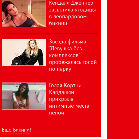
Кендалл Дженнер
засветила ягодицы
в леопардовом
бикини
Звезда фильма
"Девушка без
комплексов"
пробежалась голой
по парку
Голая Кортни
Кардашян
прикрыла
интимные места
пеной
Еще Бикини!