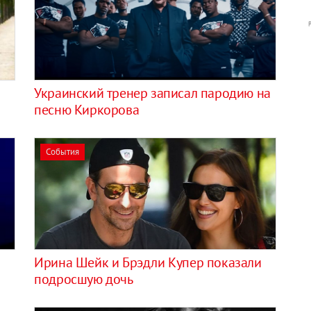
Украинский тренер записал пародию на
песню Киркорова
События
Ирина Шейк и Брэдли Купер показали
подросшую дочь