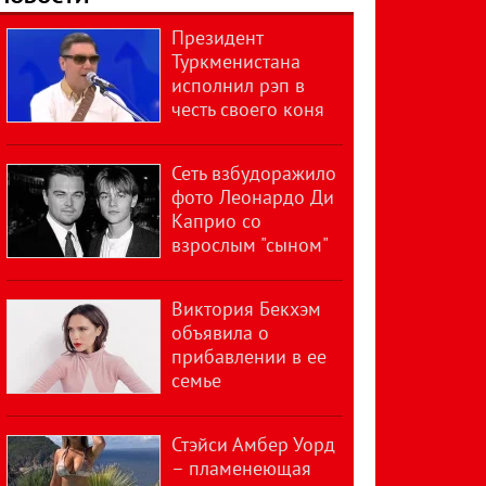
Президент
Туркменистана
исполнил рэп в
честь своего коня
Сеть взбудоражило
фото Леонардо Ди
Каприо со
взрослым "сыном"
Виктория Бекхэм
объявила о
прибавлении в ее
семье
Стэйси Амбер Уорд
– пламенеющая