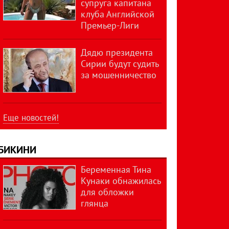
супруга капитана
клуба Английской
Премьер-Лиги
Дядю президента
Сирии будут судить
за мошенничество
Еще новостей!
БИКИНИ
Беременная Тина
Кунаки обнажилась
для обложки
глянца