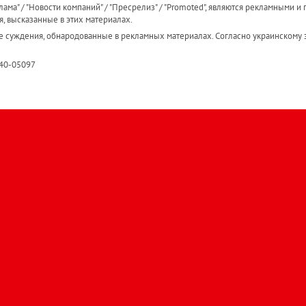
ама" / "Новости компаний" / "Пресрелиз" / "Promoted", являются рекламными и 
я, высказанные в этих материалах.
е суждения, обнародованные в рекламных материалах. Согласно украинскому з
R40-05097