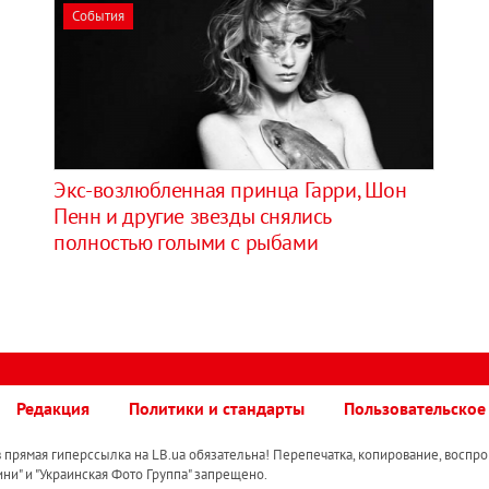
События
Экс-возлюбленная принца Гарри, Шон
Пенн и другие звезды снялись
полностью голыми с рыбами
Редакция
Политики и стандарты
Пользовательское
прямая гиперссылка на LB.ua обязательна! Перепечатка, копирование, воспро
ини" и "Украинская Фото Группа" запрещено.