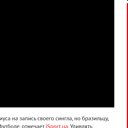
уса на запись своего сингла, но бразильцу,
футболе, отмечает
iSport.ua
. Удивлять