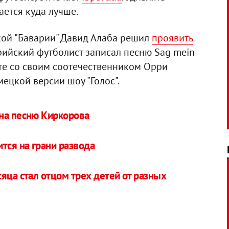
ается куда лучше.
кой "Баварии" Давид Алаба решил
проявить
трийский футболист записал песню Sag mein
эте со своим соотечественником Орри
ецкой версии шоу "Голос".
 на песню Киркорова
тся на грани развода
яца стал отцом трех детей от разных