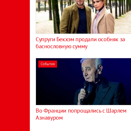
Супруги Бекхэм продали особняк за
баснословную сумму
События
Во Франции попрощались с Шарлем
Азнавуром