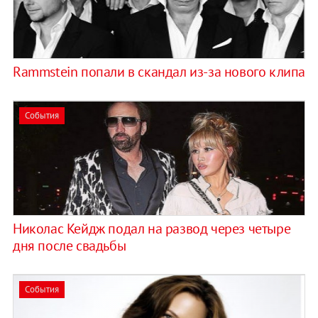
Rammstein попали в скандал из-за нового клипа
События
​Николас Кейдж подал на развод через четыре
дня после свадьбы
События