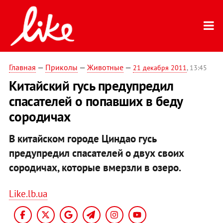
Главная
—
Приколы
—
Животные
—
21 декабря 2011
, 13:45
Китайский гусь предупредил
спасателей о попавших в беду
сородичах
В китайском городе Циндао гусь
предупредил спасателей о двух своих
сородичах, которые вмерзли в озеро.
Like.lb.ua