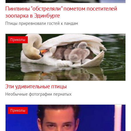
Пингвины "обстреляли" пометом посетителей
зоопарка в Эдинбурге
Птицы приревновали гостей к пандам
Приколы
Эти удивительные птицы
Необычные фотографии пернатых
Приколы