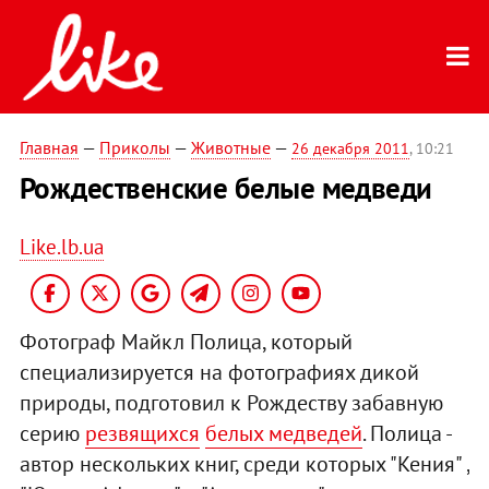
Главная
—
Приколы
—
Животные
—
26 декабря 2011
, 10:21
Рождественские белые медведи
Like.lb.ua
Фотограф Майкл Полица, который
специализируется на фотографиях дикой
природы, подготовил к Рождеству забавную
серию
резвящихся
белых медведей
. Полица -
автор нескольких книг, среди которых "Кения" ,