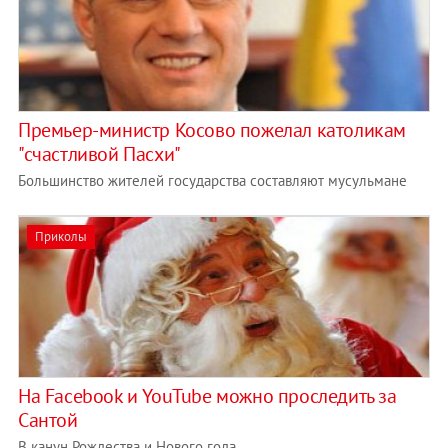
Премьер-министр Косово пожелал католикам
"счастливой Пасхи"
Большинство жителей государства составляют мусульмане
Приколы
На Facebook и YouTube можно проследить за
Сантой
В канун Рождества и Нового года