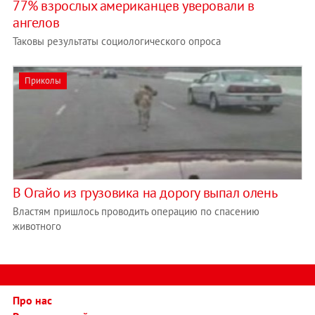
77% взрослых американцев уверовали в
ангелов
Таковы результаты социологического опроса
Приколы
В Огайо из грузовика на дорогу выпал олень
Властям пришлось проводить операцию по спасению
животного
Про нас