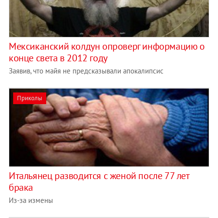
Мексиканский колдун опроверг информацию о
конце света в 2012 году
Заявив, что майя не предсказывали апокалипсис
Приколы
Итальянец разводится с женой после 77 лет
брака
Из-за измены