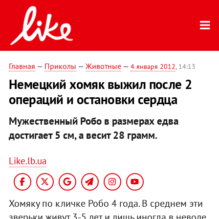
Главная
—
Приколы
—
Животные
—
4 января 2012
, 14:13
Немецкий хомяк выжил после 2
операций и остановки сердца
Мужественный Робо в размерах едва
достигает 5 см, а весит 28 грамм.
Like.lb.ua
Хомяку по кличке Робо 4 года. В среднем эти
зверьки живут 3-5 лет и лишь иногда в неволе