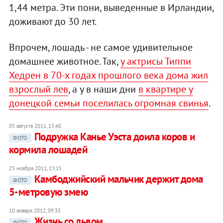
1,44 метра. Эти пони, выведенные в Ирландии,
доживают до 30 лет.
Впрочем, лошадь - не самое удивительное
домашнее животное. Так,
у актрисы Типпи
Хедрен в 70-х годах прошлого века дома жил
взрослый лев
, а у в наши дни
в квартире у
донецкой семьи поселилась огромная свинья
.
05 августа 2011, 15:40
Подружка Канье Уэста доила коров и
ФОТО
кормила лошадей
25 ноября 2011, 13:15
Камбоджийский мальчик держит дома
ФОТО
5-метровую змею
10 января 2012, 09:35
Жизнь со львом
ФОТО