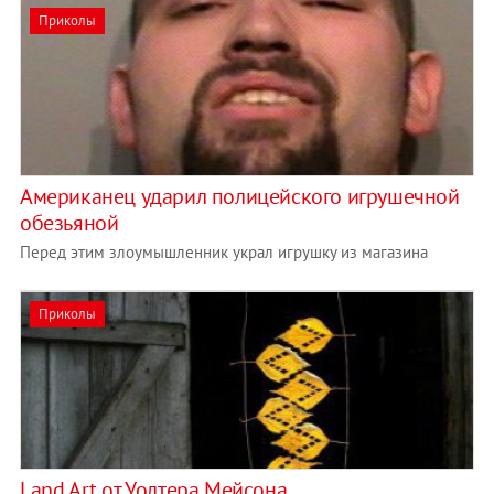
Приколы
Американец ударил полицейского игрушечной
обезьяной
Перед этим злоумышленник украл игрушку из магазина
Приколы
Land Art от Уолтера Мейсона