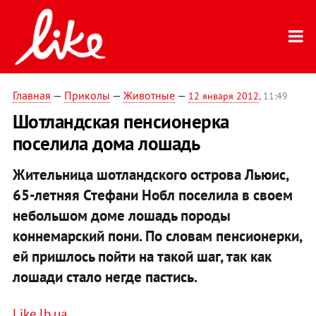
Главная
—
Приколы
—
Животные
—
12 января 2012
, 11:49
Шотландская пенсионерка
поселила дома лошадь
Жительница шотландского острова Льюис,
65-летняя Стефани Нобл поселила в своем
небольшом доме лошадь породы
коннемарский пони. По словам пенсионерки,
ей пришлось пойти на такой шаг, так как
лошади стало негде пастись.
Like.lb.ua