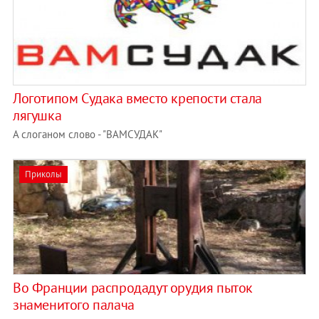
Логотипом Судака вместо крепости стала
лягушка
А слоганом слово - "ВАМСУДАК"
Приколы
Во Франции распродадут орудия пыток
знаменитого палача