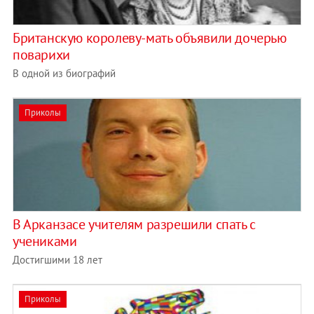
Британскую королеву-мать объявили дочерью
поварихи
В одной из биографий
Приколы
В Арканзасе учителям разрешили спать с
учениками
Достигшими 18 лет
Приколы