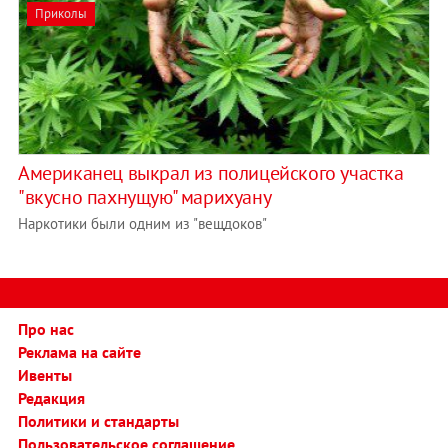
Приколы
Американец выкрал из полицейского участка
"вкусно пахнущую" марихуану
Наркотики были одним из "вещдоков"
Про нас
Реклама на сайте
Ивенты
Редакция
Политики и стандарты
Пользовательское соглашение