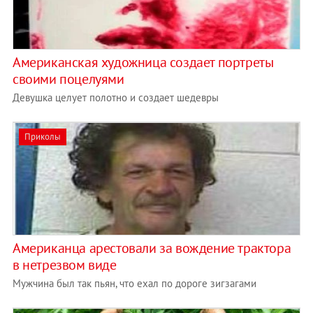
Американская художница создает портреты
своими поцелуями
Девушка целует полотно и создает шедевры
Приколы
Американца арестовали за вождение трактора
в нетрезвом виде
Мужчина был так пьян, что ехал по дороге зигзагами