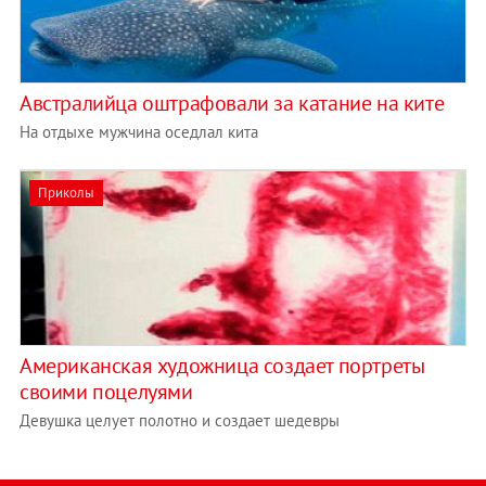
Австралийца оштрафовали за катание на ките
На отдыхе мужчина оседлал кита
Приколы
Американская художница создает портреты
своими поцелуями
Девушка целует полотно и создает шедевры