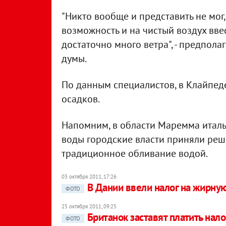
"Никто вообще и представить не мог,
возможность и на чистый воздух ввест
достаточно много ветра", - предпола
думы.
По данным специалистов, в Клайпед
осадков.
Напомним, в области Маремма италь
воды городские власти приняли реше
традиционное обливание водой.
03 октября 2011, 17:26
В Дании ввели налог на жирну
ФОТО
25 октября 2011, 09:25
Британок заставят платить нал
ФОТО