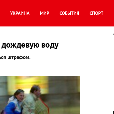
УКРАИНА
МИР
СОБЫТИЯ
СПОРТ
а дождевую воду
ься штрафом.