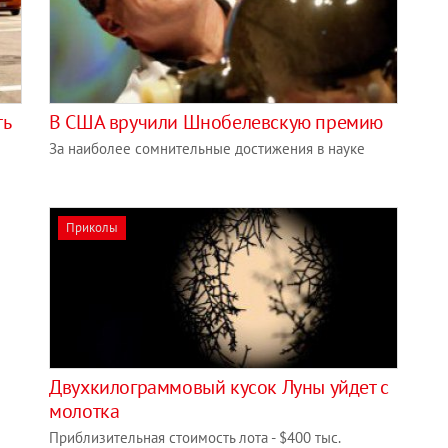
ть
В США вручили Шнобелевскую премию
За наиболее сомнительные достижения в науке
Приколы
Двухкилограммовый кусок Луны уйдет с
молотка
Приблизительная стоимость лота - $400 тыс.