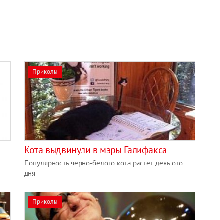
Приколы
Кота выдвинули в мэры Галифакса
Популярность черно-белого кота растет день ото
дня
Приколы