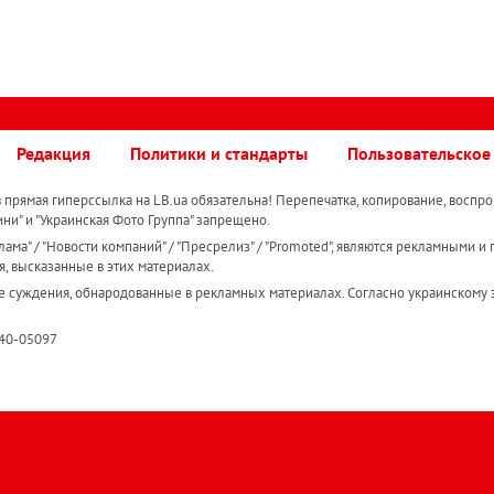
Редакция
Политики и стандарты
Пользовательское
прямая гиперссылка на LB.ua обязательна! Перепечатка, копирование, воспро
ини" и "Украинская Фото Группа" запрещено.
ама" / "Новости компаний" / "Пресрелиз" / "Promoted", являются рекламными и 
я, высказанные в этих материалах.
е суждения, обнародованные в рекламных материалах. Согласно украинскому з
R40-05097