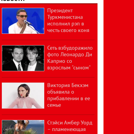
Президент
Туркменистана
исполнил рэп в
честь своего коня
Сеть взбудоражило
фото Леонардо Ди
Каприо со
взрослым "сыном"
Виктория Бекхэм
объявила о
прибавлении в ее
семье
Стэйси Амбер Уорд
– пламенеющая