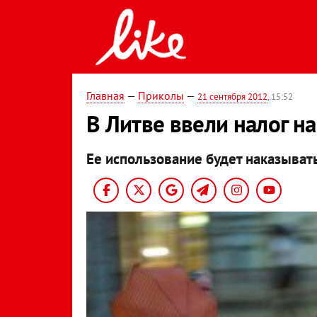
Главная
—
Приколы
—
21 сентября 2012
, 15:52
В Литве ввели налог н
Ее использование будет наказыват