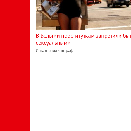
В Бельгии проституткам запретили бы
сексуальными
И назначили штраф