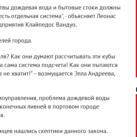
итвы дождевая вода и бытовые стоки должны
сть отдельная система", - объясняет Леонас
дприятия Клайпедос Вандуо.
елей города.
еля? Как они думают рассчитывать эти кубы
 сама система подсчета! Как они пытаются
в не хватит!" – возмущается Элла Андреева,
амоуправления, проблема дождевой воды
сконечных ливней в портовом городе
я.
енцев нашлись скептики данного закона.