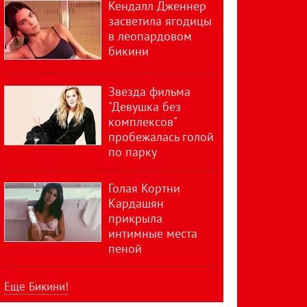
Кендалл Дженнер
засветила ягодицы
в леопардовом
бикини
Звезда фильма
"Девушка без
комплексов"
пробежалась голой
по парку
Голая Кортни
Кардашян
прикрыла
интимные места
пеной
Еще Бикини!