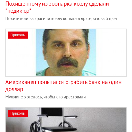
Похищенному из зоопарка козлу сделали
"педикюр"
Похитители выкрасили козлу копыта в ярко-розовый цвет
Приколы
Американец попытался ограбить банк на один
доллар
Мужчине хотелось, чтобы его арестовали
Приколы