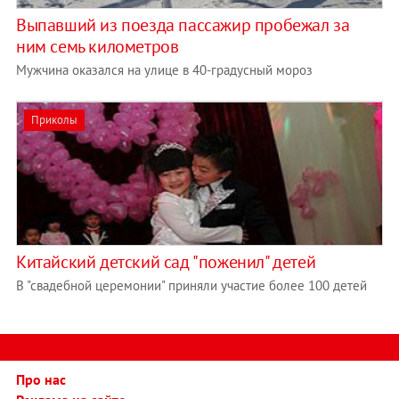
Выпавший из поезда пассажир пробежал за
ним семь километров
Мужчина оказался на улице в 40-градусный мороз
Приколы
Китайский детский сад "поженил" детей
В "свадебной церемонии" приняли участие более 100 детей
Про нас