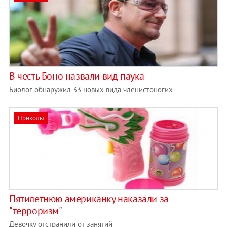
В честь Боно назвали вид паука
Биолог обнаружил 33 новых вида членистоногих
Приколы
Пятилетнюю американку наказали за
"терроризм"
Девочку отстранили от занятий