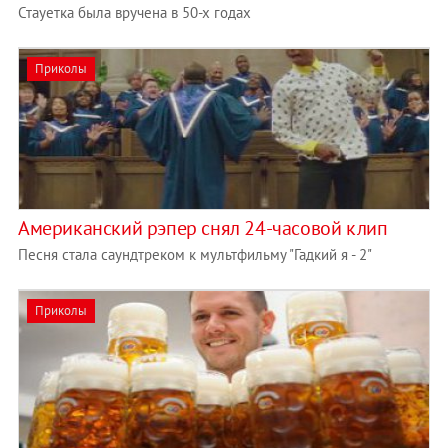
Стауетка была вручена в 50-х годах
Приколы
Американский рэпер снял 24-часовой клип
Песня стала саундтреком к мультфильму "Гадкий я - 2"
Приколы