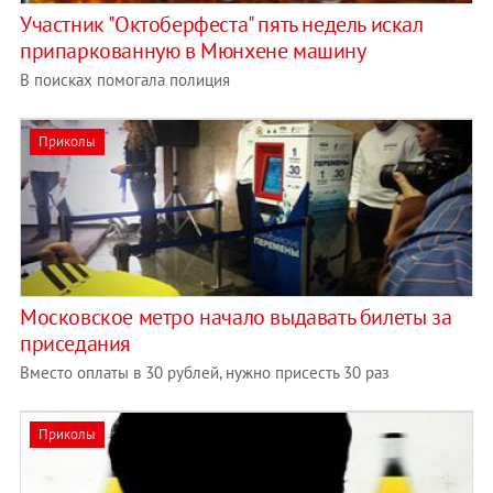
Участник "Октоберфеста" пять недель искал
припаркованную в Мюнхене машину
В поисках помогала полиция
Приколы
Московское метро начало выдавать билеты за
приседания
Вместо оплаты в 30 рублей, нужно присесть 30 раз
Приколы