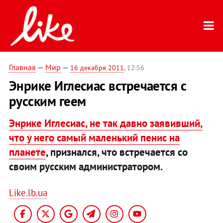
Главная
—
Мир
—
16 декабря 2011
, 12:56
Энрике Иглесиас встречается с
русским геем
Энрике Иглесиас, не так давно заявивший,
что у него самый маленький пенис на
планете
, признался, что встречается со
своим русским администратором.
Like.lb.ua