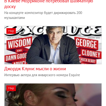
В Киеве Морриконе потребовал шахматную
доску
На концерте композитор будет дирижировать 200
музыкантами
Мир
Джордж Клуни: мысли о жизни
Интервью актера для январского номера Esquire
Мир