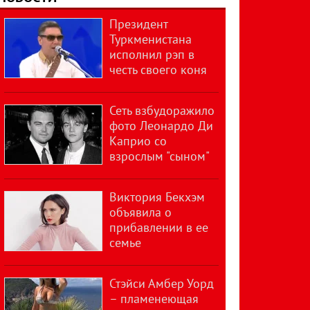
Президент
Туркменистана
исполнил рэп в
честь своего коня
Сеть взбудоражило
фото Леонардо Ди
Каприо со
взрослым "сыном"
Виктория Бекхэм
объявила о
прибавлении в ее
семье
Стэйси Амбер Уорд
– пламенеющая