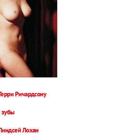
Терри Ричардсону
 зубы
 Линдсей Лохан