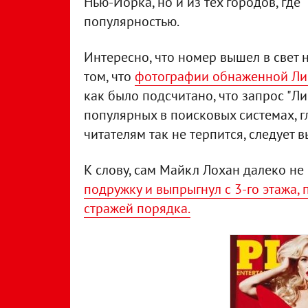
Нью-Йорка, но и из тех городов, где
популярностью.
Интересно, что номер вышел в свет 
том, что
фотографии обнаженной Лин
как было подсчитано, что запрос "Л
популярных в поисковых системах, гл
читателям так не терпится, следует 
К слову, сам Майкл Лохан далеко не
подружку и выпрыгнул с 3-го этажа, 
стражей порядка.