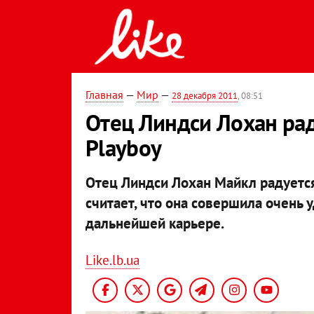
Главная
—
Мир
—
28 декабря 2011
, 08:51
Отец Линдси Лохан рад
Playboy
Отец Линдси Лохан Майкл радуется 
считает, что она совершила очень
дальнейшей карьере.
Like.lb.ua