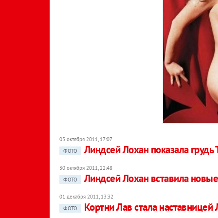
05 октября 2011, 17:07
Линдсей Лохан показала грудь 
ФОТО
30 октября 2011, 22:48
Линдсей Лохан вставила новые
ФОТО
01 декабря 2011, 13:32
Кортни Лав стала наставницей
ФОТО