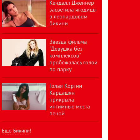
Кендалл Дженнер
засветила ягодицы
в леопардовом
бикини
Звезда фильма
"Девушка без
комплексов"
пробежалась голой
по парку
Голая Кортни
Кардашян
прикрыла
интимные места
пеной
Еще Бикини!