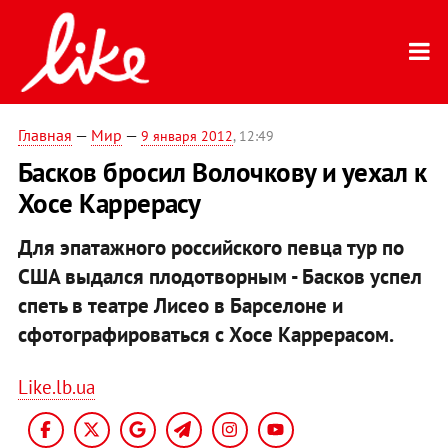
Главная
—
Мир
—
9 января 2012
, 12:49
Басков бросил Волочкову и уехал к
Хосе Каррерасу
Для эпатажного российского певца тур по
США выдался плодотворным - Басков успел
спеть в театре Лисео в Барселоне и
сфотографироваться с Хосе Каррерасом.
Like.lb.ua