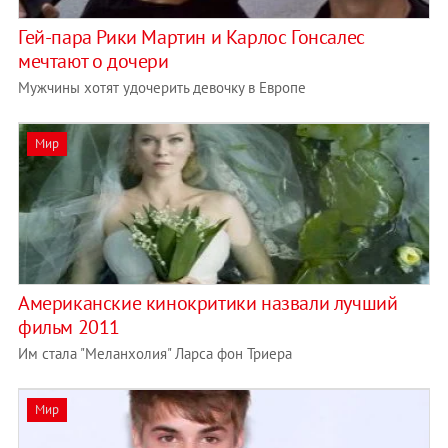
Гей-пара Рики Мартин и Карлос Гонсалес
мечтают о дочери
Мужчины хотят удочерить девочку в Европе
Мир
Американские кинокритики назвали лучший
фильм 2011
Им стала "Меланхолия" Ларса фон Триера
Мир