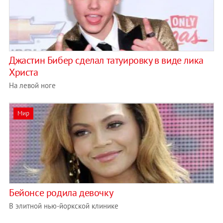
Джастин Бибер сделал татуировку в виде лика
Христа
На левой ноге
Мир
Бейонсе родила девочку
В элитной нью-йоркской клинике